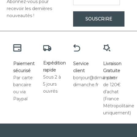
Abonnez-vous pour
recevoir les dernières
nouveautés !
SOUSCRIRE
Expédition
Paiement
Service
Livraison
rapide
sécurisé
client
Gratuite
Sous 2 à
Par carte
bonjour@dimanche-
à partir
5 jours
bancaire
dimanche.fr
de 120€
ouvrés
ou via
d'achat
Paypal
(France
Métropolitaine
uniquement)