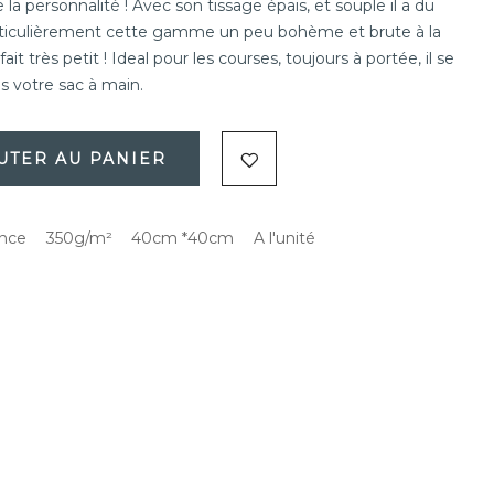
 la personnalité ! Avec son tissage épais, et souple il a du
rticulièrement cette gamme un peu bohème et brute à la
e fait très petit ! Ideal pour les courses, toujours à portée, il se
s votre sac à main.
UTER AU PANIER
ance
350g/m²
40cm *40cm
A l'unité