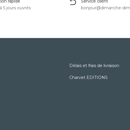
ion rapide
Service client
à 5 jours ouvrés
bonjour@dimanche-dim
Délais et frais de livraison
Charvet EDITIONS