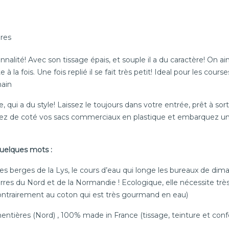
ères
nnalité! Avec son tissage épais, et souple il a du caractère! On 
fois. Une fois replié il se fait très petit! Ideal pour les courses,
main
e, qui a du style! Laissez le toujours dans votre entrée, prêt à s
issez de coté vos sacs commerciaux en plastique et embarquez un
uelques mots :
sur les berges de la Lys, le cours d’eau qui longe les bureaux de d
rres du Nord et de la Normandie ! Ecologique, elle nécessite très
contrairement au coton qui est très gourmand en eau)
mentières (Nord) , 100% made in France (tissage, teinture et conf