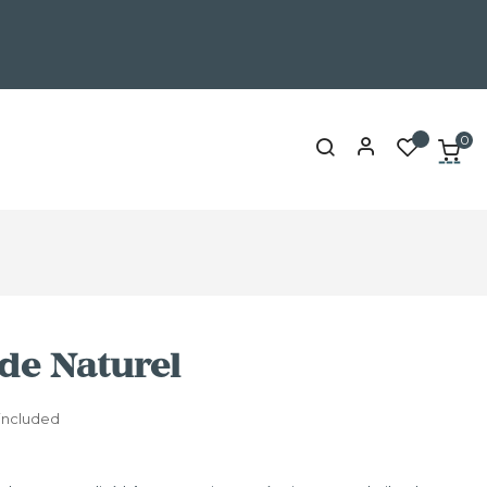
0
de Naturel
 included