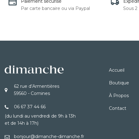
Paiement sécurisé
Expédit
Par carte bancaire ou via Paypal
Sous 2 
Accueil
Boutique
62 rue d’Armentières
59560 - Comines
À Propos
06 67 37 44 66
Contact
(du lundi au vendredi de 9h à 13h
et de 14h à 17h)
bonjour@dimanche-dimanche.fr